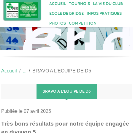
Bri
Panneau de gestion des cookies
ACCUEIL
TOURNOIS
LA VIE DU CLUB
Clu
ECOLE DE BRIDGE
INFOS PRATIQUES
de
PHOTOS
COMPETITION
Cou
Accueil
BRAVO A L'EQUIPE DE D5
BRAVO A L'EQUIPE DE D5
Publiée le
07 avril 2025
Très bons résultats pour notre équipe engagée
en division 5.